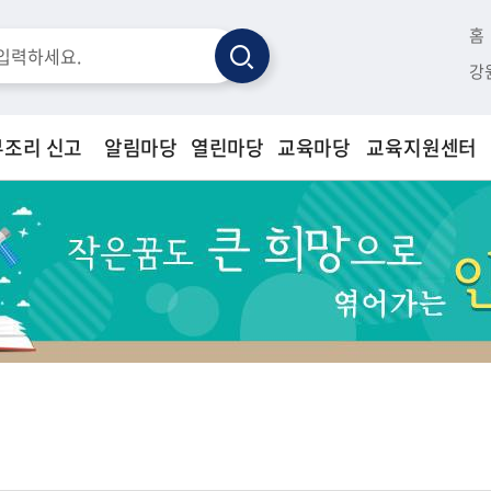
홈
검
강
색
부조리 신고
알림마당
열린마당
교육마당
교육지원센터