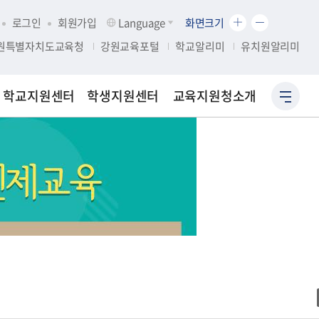
화
화
로그인
회원가입
Language
화면크기
면
면
원특별자치도교육청
강원교육포털
학교알리미
유치원알리미
크
크
기
기
확
축
학교지원센터
학생지원센터
교육지원청소개
사
대
소
이
트
맵
바
로
가
기