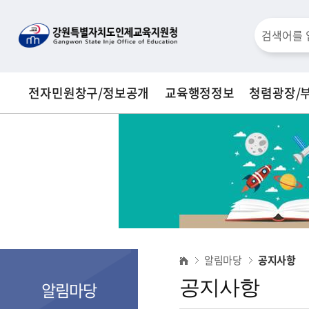
통
검
합
검
색
색
전자민원창구/정보공개
교육행정정보
청렴광장/
창
공
알림마당
공지사항
지
공지사항
알림마당
사