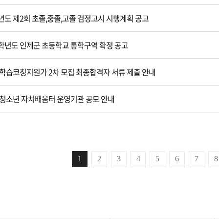
6년도 제2회 초졸,중졸,고졸 검정고시 시행계획 공고
6학년도 인제군 초등학교 통학구역 확정 공고
6 학습코칭지원가 2차 모집 최종합격자 서류 제출 안내
6 청소년 자치배움터 운영기관 공모 안내
1
2
3
4
5
6
7
8