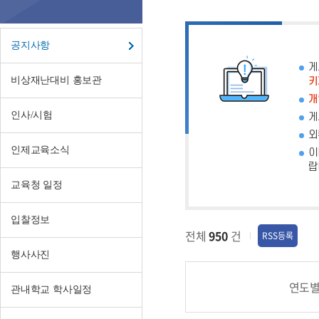
항
공지사항
게
비상재난대비 홍보관
키
개
인사/시험
게
외
인제교육소식
이
랍
교육청 일정
입찰정보
전체
950
건
RSS등록
행사사진
연도
관내학교 학사일정