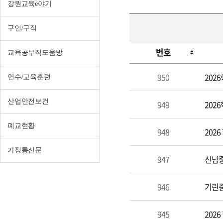
강원교육e야기
구인/구직
번호
교육공무직도움방
공
950
202
연수/교육훈련
지
사
산업안전보건
949
202
항
폐교현황
948
202
가정통신문
947
신남중
946
기린중
945
202