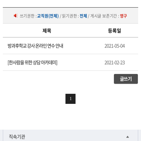
쓰기권한 :
교직원(전체)
/ 읽기권한 :
전체
/ 게시글 보존기간 :
영구
제목
등록일
연
방과후학교 강사 온라인 연수 안내
2021-05-04
수
안
내
[한사람을 위한 상담 아카데미]
2021-02-23
글쓰기
1
직속기관