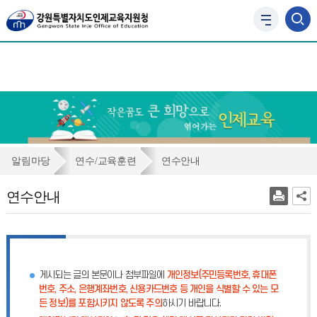
사
이
트
맵
바
로
가
기
연
알림마당
연수/교육훈련
연수안내
수
연수안내
안
내
게시되는 글의 본문이나 첨부파일에
개인정보(주민등록번호, 휴대폰
번호, 주소, 은행계좌번호, 신용카드번호 등 개인을 식별할 수 있는 모
든 정보)를 포함시키지 않도록 주의
하시기 바랍니다.