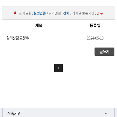
쓰기권한 :
실명인증
/ 읽기권한 :
전체
/ 게시글 보존기간 :
영구
제목
등록일
사
심리상담 요청
2024-05-10
이
버
상
글쓰기
담
실
1
직속기관