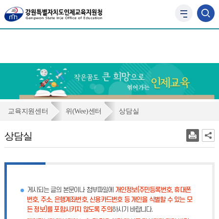
사
이
트
맵
바
로
가
기
상
교육지원센터
위(Wee)센터
상담실
담
상담실
실
게시되는 글의 본문이나 첨부파일에
개인정보(주민등록번호, 휴대폰
번호, 주소, 은행계좌번호, 신용카드번호 등 개인을 식별할 수 있는 모
든 정보)를 포함시키지 않도록 주의
하시기 바랍니다.