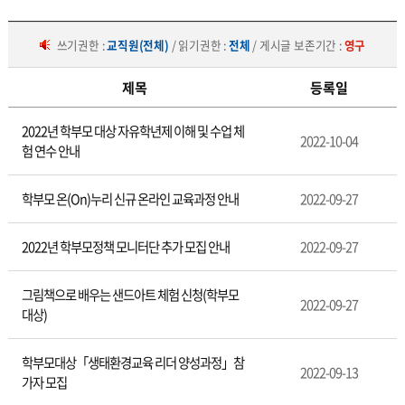
쓰기권한 :
교직원(전체)
/ 읽기권한 :
전체
/ 게시글 보존기간 :
영구
제목
등록일
학
2022년 학부모 대상 자유학년제 이해 및 수업 체
부
2022-10-04
험 연수 안내
모
교
육
학부모 온(On)누리 신규 온라인 교육과정 안내
2022-09-27
2022년 학부모정책 모니터단 추가 모집 안내
2022-09-27
그림책으로 배우는 샌드아트 체험 신청(학부모
2022-09-27
대상)
학부모대상「생태환경교육 리더 양성과정」참
2022-09-13
가자 모집