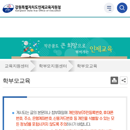
사
이
트
맵
바
로
가
기
학
교육지원센터
학부모지원센터
학부모교육
부
학부모교육
모
교
육
게시되는 글의 본문이나 첨부파일에
개인정보(주민등록번호, 휴대폰
번호, 주소, 은행계좌번호, 신용카드번호 등 개인을 식별할 수 있는 모
든 정보)를 포함시키지 않도록 주의
하시기 바랍니다.