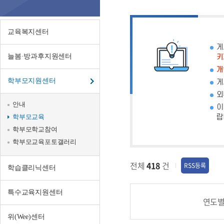
교
육
교육복지센터
게
늘봄·방과후지원센터
키
개
학부모지원센터
게
외
안내
이
학부모교육
랍
학부모학교참여
학부모교육포토갤러리
전체
418
건
RSS등록
학습클리닉센터
특수교육지원센터
연도
위(Wee)센터