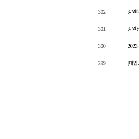
302
강원대
301
강원진
300
202
299
[대입