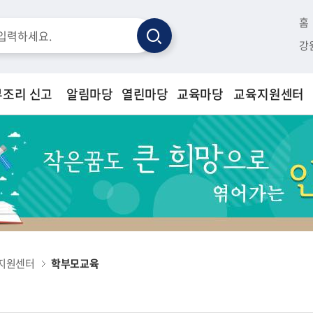
홈
검
강
색
부조리 신고
알림마당
열린마당
교육마당
교육지원센터
지원센터
학부모교육