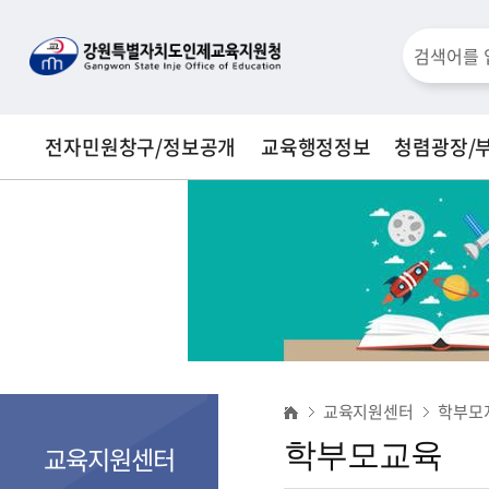
통
검
합
검
색
색
전자민원창구/정보공개
교육행정정보
청렴광장/
창
학
교육지원센터
학부모
부
학부모교육
교육지원센터
모