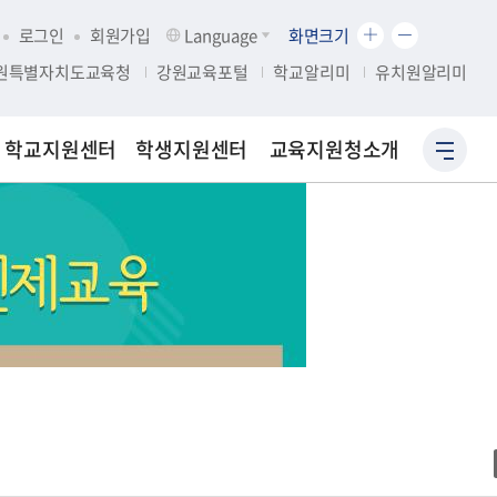
화
화
로그인
회원가입
Language
화면크기
면
면
원특별자치도교육청
강원교육포털
학교알리미
유치원알리미
크
크
기
기
확
축
학교지원센터
학생지원센터
교육지원청소개
사
대
소
이
트
맵
바
로
가
기