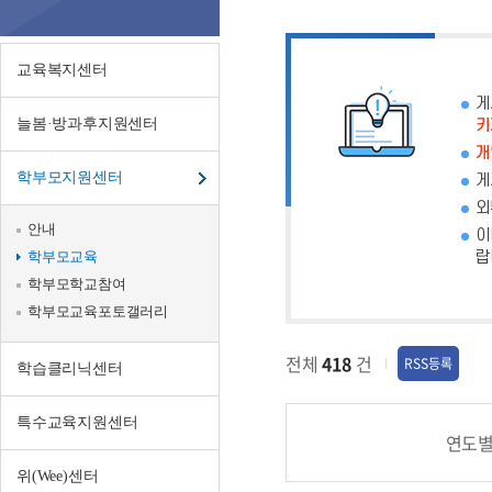
교
육
교육복지센터
게
늘봄·방과후지원센터
키
개
학부모지원센터
게
외
안내
이
학부모교육
랍
학부모학교참여
학부모교육포토갤러리
전체
418
건
RSS등록
학습클리닉센터
특수교육지원센터
연도
위(Wee)센터