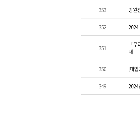
353
강원진
352
202
「우리
351
내
350
[대입
349
202