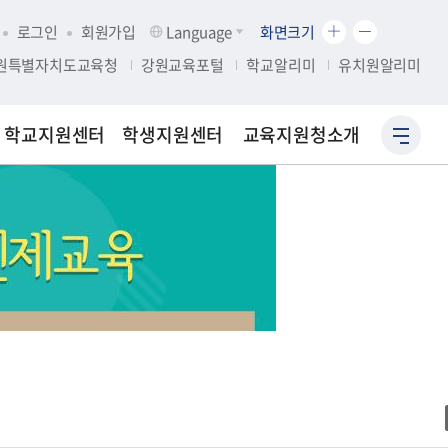
화
화
로그인
회원가입
Language
화면크기
면
면
원특별자치도교육청
강원교육포털
학교알리미
유치원알리미
크
크
기
기
확
축
학교지원센터
학생지원센터
교육지원청소개
사
대
소
이
트
맵
바
로
가
기