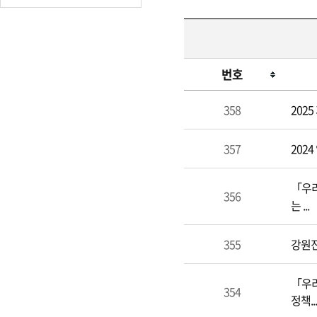
번호
학
358
202
부
모
357
202
교
육
「우리
356
는 ...
355
강원진
「우리
354
정책...