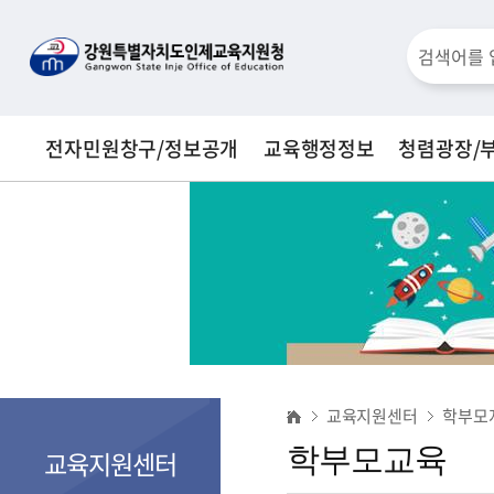
통
검
합
검
색
색
전자민원창구/정보공개
교육행정정보
청렴광장/
창
학
교육지원센터
학부모
부
학부모교육
교육지원센터
모