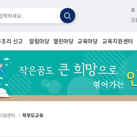
홈
검
강
색
부조리 신고
알림마당
열린마당
교육마당
교육지원센터
지원센터
학부모교육