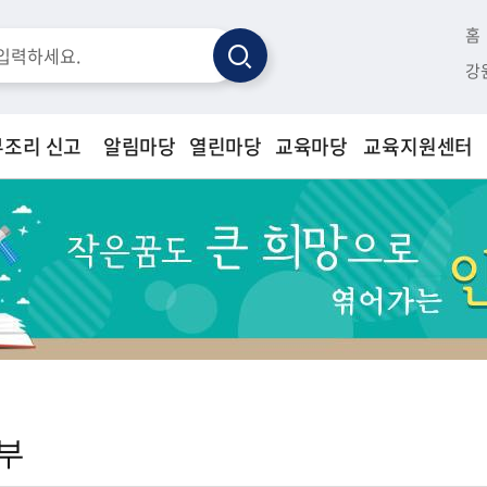
홈
검
강
색
부조리 신고
알림마당
열린마당
교육마당
교육지원센터
부