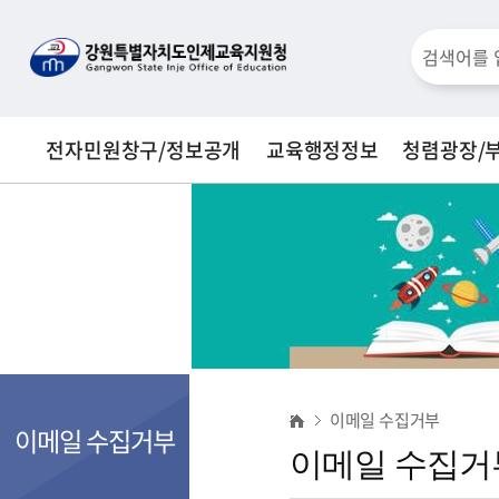
통
검
합
검
색
색
전자민원창구/정보공개
교육행정정보
청렴광장/
창
이
이메일 수집거부
메
이메일 수집거부
이메일 수집거
일