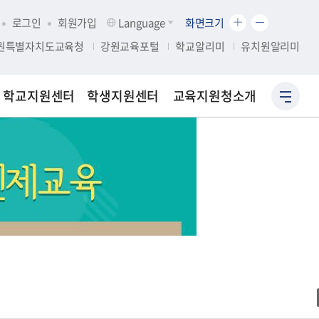
화
화
로그인
회원가입
Language
화면크기
면
면
원특별자치도교육청
강원교육포털
학교알리미
유치원알리미
크
크
기
기
확
축
학교지원센터
학생지원센터
교육지원청소개
사
대
소
이
트
맵
바
로
가
기