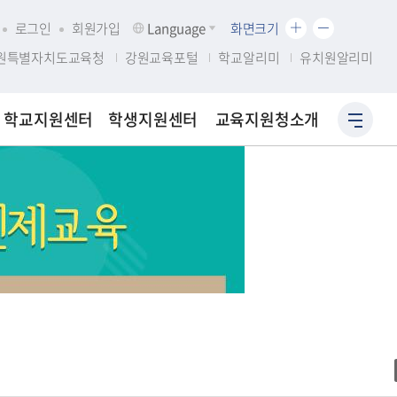
화
화
로그인
회원가입
Language
화면크기
면
면
원특별자치도교육청
강원교육포털
학교알리미
유치원알리미
크
크
기
기
확
축
학교지원센터
학생지원센터
교육지원청소개
사
대
소
이
트
맵
바
로
가
기