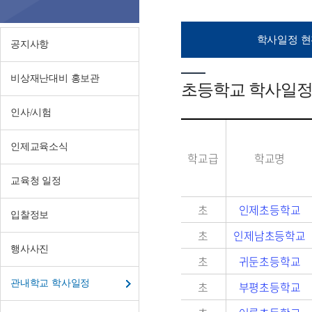
교
학
학사일정 현
공지사항
사
일
비상재난대비 홍보관
초등학교 학사일정
정
인사/시험
인제교육소식
학교급
학교명
교육청 일정
초
인제초등학교
입찰정보
초
인제남초등학교
행사사진
초
귀둔초등학교
관내학교 학사일정
초
부평초등학교