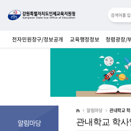
통
검
합
검
색
색
전자민원창구/정보공개
교육행정정보
청렴광장/
창
관
알림마당
관내학교 
내
관내학교 학사
알림마당
학