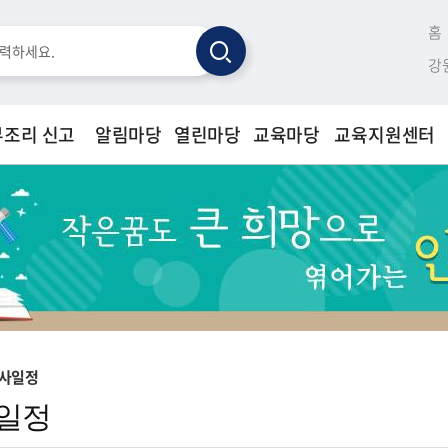
홈
검
강
색
부조리 신고
알림마당
열린마당
교육마당
교육지원센터
학사일정
일정