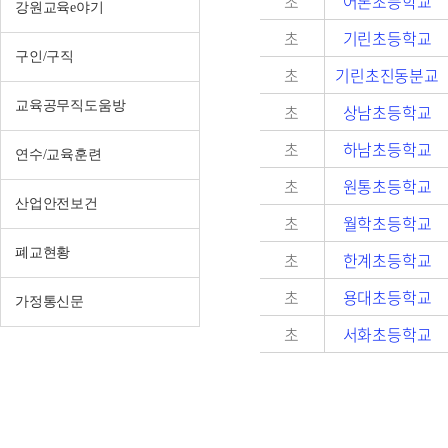
초
어론초등학교
강원교육e야기
초
기린초등학교
구인/구직
초
기린초진동분교
교육공무직도움방
초
상남초등학교
초
하남초등학교
연수/교육훈련
초
원통초등학교
산업안전보건
초
월학초등학교
폐교현황
초
한계초등학교
초
용대초등학교
가정통신문
초
서화초등학교