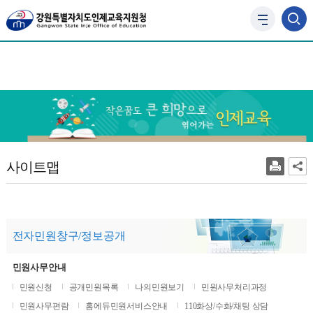
사
이
트
맵
바
로
가
기
사
사이트맵
이
트
맵
전자민원창구/정보공개
민원사무안내
민원신청
공개민원목록
나의민원보기
민원사무처리과정
민원사무편람
홈에듀민원서비스안내
110화상/수화/채팅 상담