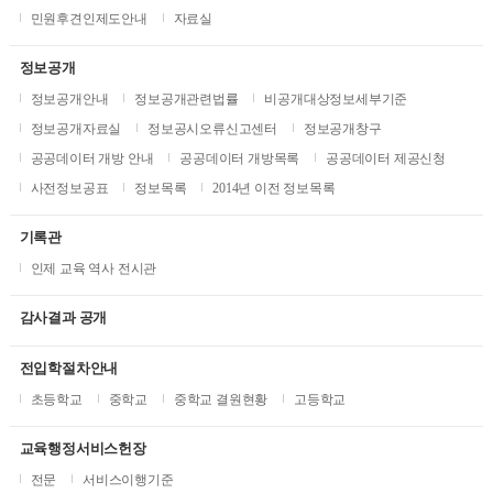
민원후견인제도안내
자료실
정보공개
정보공개안내
정보공개관련법률
비공개대상정보세부기준
정보공개자료실
정보공시오류신고센터
정보공개창구
공공데이터 개방 안내
공공데이터 개방목록
공공데이터 제공신청
사전정보공표
정보목록
2014년 이전 정보목록
기록관
인제 교육 역사 전시관
감사결과 공개
전입학절차안내
초등학교
중학교
중학교 결원현황
고등학교
교육행정서비스헌장
전문
서비스이행기준