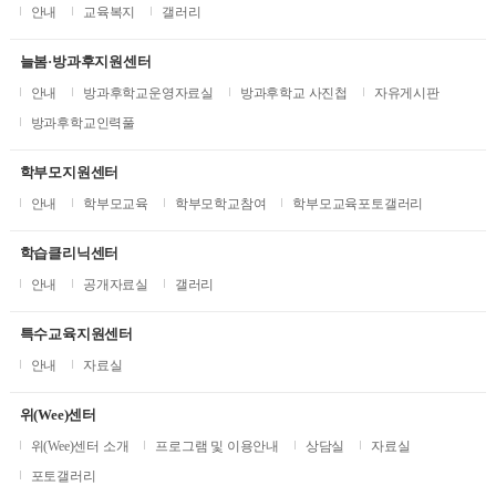
안내
교육복지
갤러리
늘봄·방과후지원센터
안내
방과후학교운영자료실
방과후학교 사진첩
자유게시판
방과후학교인력풀
학부모지원센터
안내
학부모교육
학부모학교참여
학부모교육포토갤러리
학습클리닉센터
안내
공개자료실
갤러리
특수교육지원센터
안내
자료실
위(Wee)센터
위(Wee)센터 소개
프로그램 및 이용안내
상담실
자료실
포토갤러리