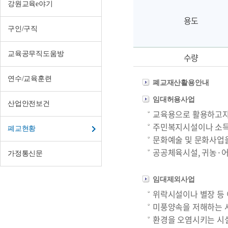
강원교육e야기
용도
구인/구직
교육공무직도움방
수량
연수/교육훈련
폐교재산활용안내
임대허용사업
산업안전보건
교육용으로 활용하고자
주민복지시설이나 소득
폐교현황
문화예술 및 문화사업
공공체육시설, 귀농·어
가정통신문
임대제외사업
위락시설이나 별장 등 
미풍양속을 저해하는 
환경을 오염시키는 시