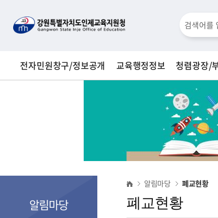
통
검
합
검
색
색
전자민원창구/정보공개
교육행정정보
청렴광장/
창
폐
알림마당
폐교현황
교
폐교현황
알림마당
현