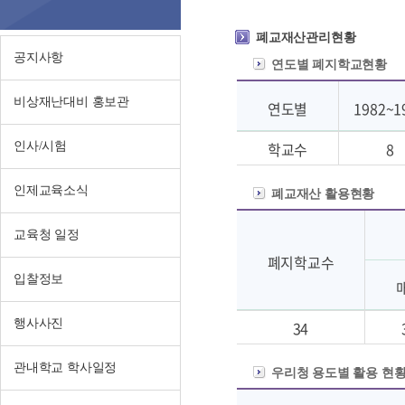
황
폐교재산관리현황
공지사항
연도별 폐지학교현황
비상재난대비 홍보관
연도별
1982~1
학교수
8
인사/시험
인제교육소식
폐교재산 활용현황
교육청 일정
폐지학교수
입찰정보
행사사진
34
관내학교 학사일정
우리청 용도별 활용 현