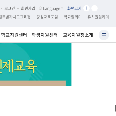
화
화
로그인
회원가입
Language
화면크기
면
면
원특별자치도교육청
강원교육포털
학교알리미
유치원알리미
크
크
기
기
확
축
학교지원센터
학생지원센터
교육지원청소개
사
대
소
이
트
맵
바
로
가
기