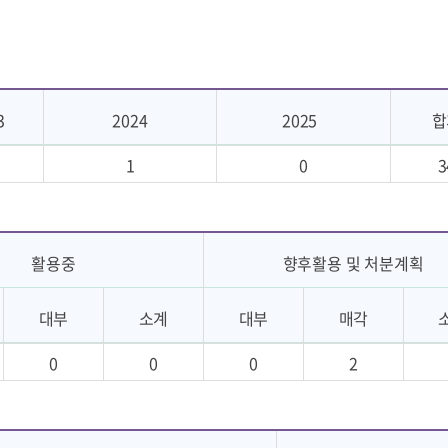
3
2024
2025
합
1
0
3
활용중
향후활용 및 처분계획
대부
소계
대부
매각
0
0
0
2