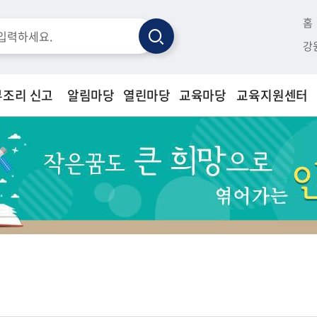
홈
검
강
색
부조리 신고
알림마당
열린마당
교육마당
교육지원센터