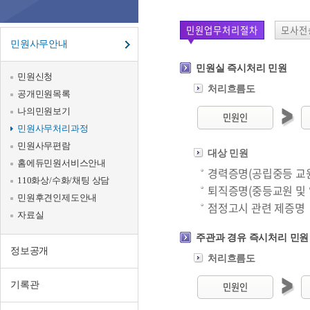
무
처
민원업무처리절차
모사전
민원사무안내
리
민원실 즉시처리 민원
민원신청
과
처리흐름도
공개민원목록
정
나의민원보기
민원인
민원사무처리과정
민원사무편람
대상 민원
홈에듀민원서비스안내
경력증명(공립중등 교원
110화상/수화/채팅 상담
퇴직증명(중등교원 및
민원후견인제도안내
점정고시 관련 제증명
자료실
주관과 경유 즉시처리 민원
정보공개
처리흐름도
기록관
민원인