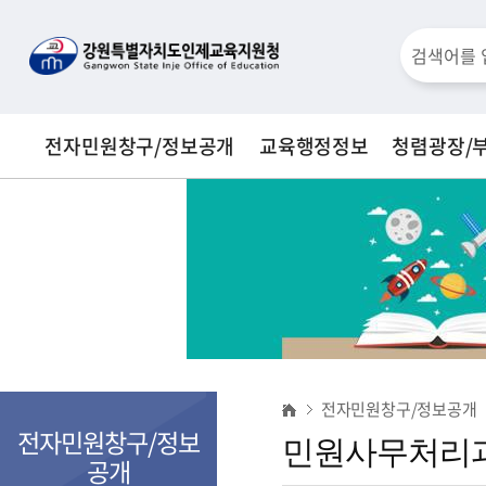
통
검
합
검
색
색
전자민원창구/정보공개
교육행정정보
청렴광장/
창
민
전자민원창구/정보공개
원
전자민원창구/정보
민원사무처리
사
공개