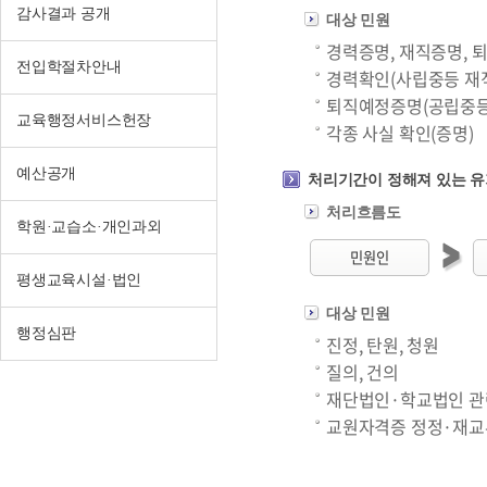
감사결과 공개
대상 민원
경력증명, 재직증명, 
전입학절차안내
경력확인(사립중등 재직
퇴직예정증명(공립중등
교육행정서비스헌장
각종 사실 확인(증명)
예산공개
처리기간이 정해져 있는 유
처리흐름도
학원·교습소·개인과외
민원인
평생교육시설·법인
대상 민원
행정심판
진정, 탄원, 청원
질의, 건의
재단법인·학교법인 관련
교원자격증 정정·재교