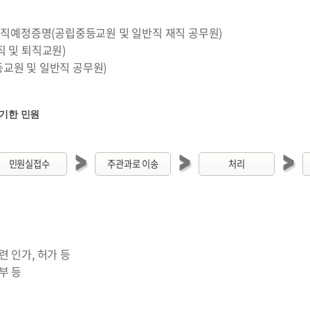
퇴직예정증명(공립중등교원 및 일반직 재직 공무원)
 및 퇴직교원)
교원 및 일반직 공무원)
기한 민원
민원실접수
주관과로 이송
처리
 인가, 허가 등
부 등