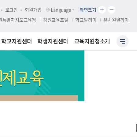
화
화
로그인
회원가입
Language
화면크기
면
면
원특별자치도교육청
강원교육포털
학교알리미
유치원알리미
크
크
기
기
확
축
학교지원센터
학생지원센터
교육지원청소개
사
대
소
이
트
맵
바
로
가
기